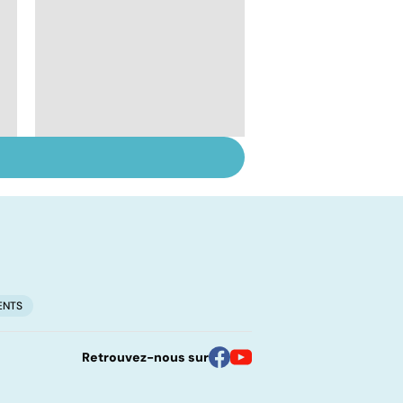
Le lupus, une maladie
complexe
ENTS
Retrouvez-nous sur