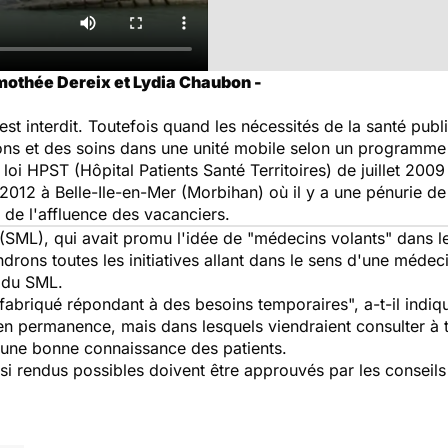
mothée Dereix et Lydia Chaubon -
st interdit. Toutefois quand les nécessités de la santé publ
ions et des soins dans une unité mobile selon un programme 
 loi HPST (Hôpital Patients Santé Territoires) de juillet 200
 2012 à Belle-Ile-en-Mer (Morbihan) où il y a une pénurie d
t de l'affluence des vacanciers.
SML), qui avait promu l'idée de "médecins volants" dans le
drons toutes les initiatives allant dans le sens d'une médec
l du SML.
abriqué répondant à des besoins temporaires", a-t-il indiqu
en permanence, mais dans lesquels viendraient consulter à t
i une bonne connaissance des patients.
si rendus possibles doivent être approuvés par les conseil