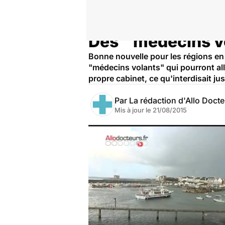
Des ''médecins v
Accueil
Santé
Société
Bonne nouvelle pour les régions en 
"médecins volants" qui pourront al
propre cabinet, ce qu'interdisait ju
Par
La rédaction d'Allo Doct
Mis à jour le
21/08/2015