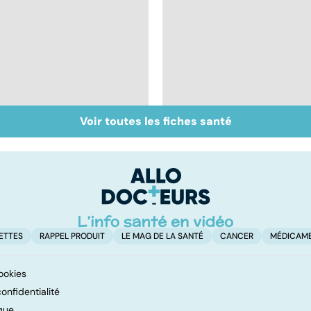
Voir toutes les fiches santé
Inflammation des
Suicide : prévenir le
amygdales : que faire
passage à l'acte
en cas d'angine ?
ETTES
RAPPEL PRODUIT
LE MAG DE LA SANTÉ
CANCER
MÉDICAM
ookies
onfidentialité
que