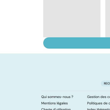
Tout savoir sur les
infections
pulmonaires
REC
Qui sommes-nous ?
Gestion des c
Mentions légales
Politiques de c
Charte d'utilisation
Index thémati