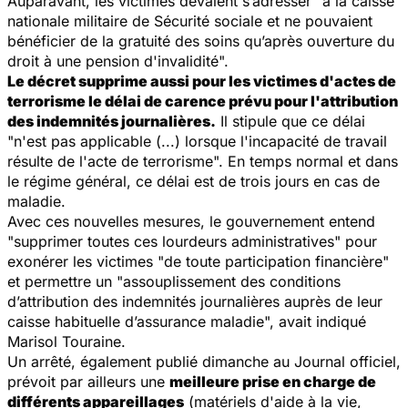
Auparavant, les victimes devaient s’adresser "
à la caisse
nationale militaire de Sécurité sociale et ne pouvaient
bénéficier de la gratuité des soins qu’après ouverture du
droit à une pension d'invalidité
".
Le décret supprime aussi pour les victimes d'actes de
terrorisme le délai de carence prévu pour l'attribution
des indemnités journalières.
Il stipule que ce délai
"
n'est pas applicable (...) lorsque l'incapacité de travail
résulte de l'acte de terrorisme
". En temps normal et dans
le régime général, ce délai est de trois jours en cas de
maladie.
Avec ces nouvelles mesures, le gouvernement entend
"
supprimer toutes ces lourdeurs administratives
" pour
exonérer les victimes "
de toute participation financière
"
et permettre un "
assouplissement des conditions
d’attribution des indemnités journalières auprès de leur
caisse habituelle d’assurance maladie
", avait indiqué
Marisol Touraine.
Un arrêté, également publié dimanche au
Journal officiel
,
prévoit par ailleurs une
meilleure prise en charge de
différents appareillages
(matériels d'aide à la vie,