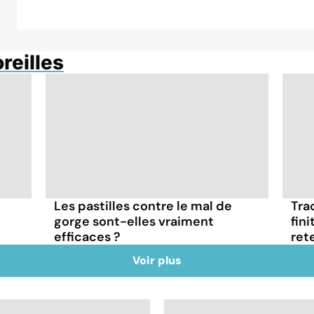
oreilles
Les pastilles contre le mal de
Tra
gorge sont-elles vraiment
fin
efficaces ?
ret
Voir plus