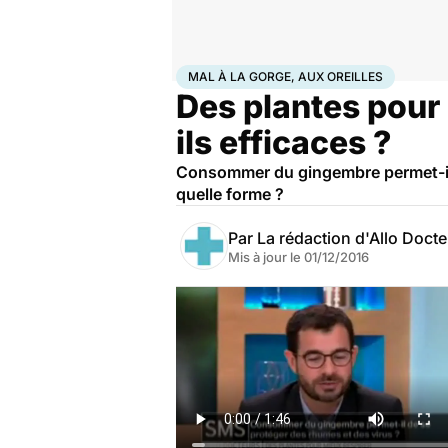
Accueil
Santé
Bobos du quotidien
Mal à la gorge, 
MAL À LA GORGE, AUX OREILLES
Des plantes pour 
ils efficaces ?
Consommer du gingembre permet-il d
quelle forme ?
Par
La rédaction d'Allo Doct
Mis à jour le
01/12/2016