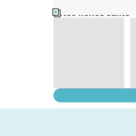
Nos fiches santé
Remèdes naturels :
les trucs de grand-
mères