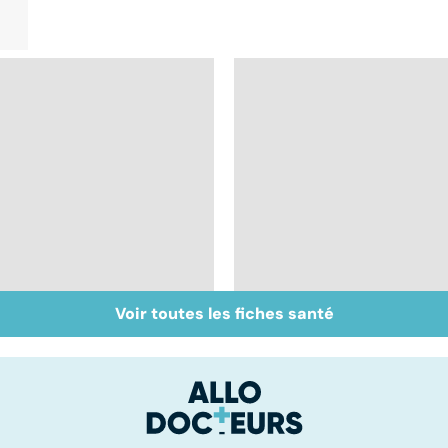
Voir toutes les fiches santé
Otite : oreilles en
Tout savoir sur les
danger
infections
pulmonaires