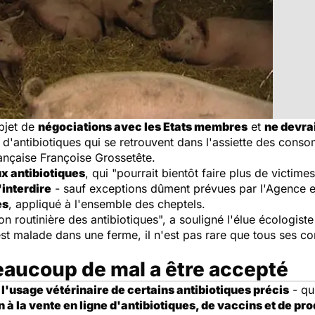
objet de
négociations avec les Etats membres
et
ne devrai
é d'antibiotiques qui se retrouvent dans l'assiette des con
rançaise Françoise Grossetête.
ux antibiotiques
, qui "
pourrait bientôt faire plus de victime
'interdire
- sauf exceptions dûment prévues par l'Agence
es
, appliqué à l'ensemble des cheptels.
tion routinière des antibiotiques
", a souligné l'élue écologist
est malade dans une ferme, il n'est pas rare que tous ses c
beaucoup de mal a être accepté
 l'usage vétérinaire de certains antibiotiques précis
- qu
n à la vente en ligne d'antibiotiques, de vaccins et de p