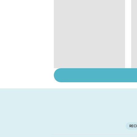
Légionellose, une
infection pulmonaire
parfois mortelle
REC