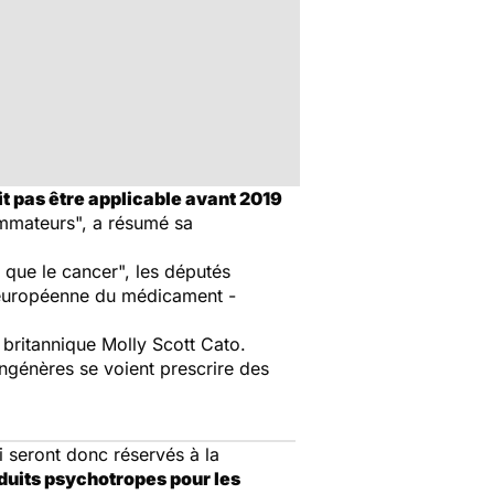
t pas être applicable avant 2019
sommateurs
", a résumé sa
s que le cance
r", les députés
 européenne du médicament -
e britannique Molly Scott Cato.
ongénères se voient prescrire des
i seront donc réservés à la
roduits psychotropes pour les