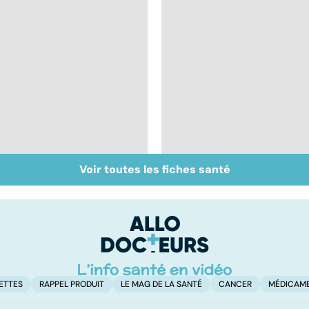
Voir toutes les fiches santé
Staphylocoque doré :
La tuberculose, une
une bactérie sous
maladie qui résiste
surveillance
ETTES
RAPPEL PRODUIT
LE MAG DE LA SANTÉ
CANCER
MÉDICAM