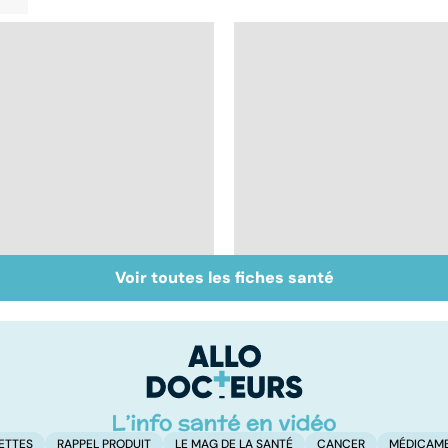
Voir toutes les fiches santé
Médecine chinoise :
Tout savoir sur les
guérir le corps et
infections
l'esprit ?
pulmonaires
ETTES
RAPPEL PRODUIT
LE MAG DE LA SANTÉ
CANCER
MÉDICAM