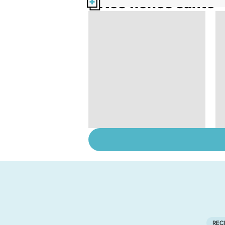
Nos fiches santé
Remèdes naturels :
les trucs de grand-
mères
REC