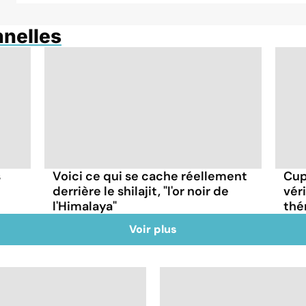
nnelles
s
Voici ce qui se cache réellement
Cup
derrière le shilajit, "l'or noir de
véri
l'Himalaya"
thé
Voir plus