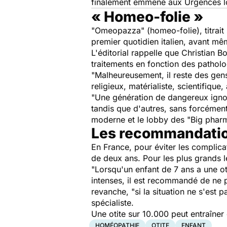
finalement emmené aux Urgences lo
« Homeo-folie »
"Omeopazza"
(homeo-folie), titrai
premier quotidien italien, avant mê
L'éditorial rappelle que Christian
traitements en fonction des patholo
"Malheureusement, il reste des gens 
religieux, matérialiste, scientifique
"U
ne génération de dangereux igno
tandis que d'autres, sans forcéme
moderne et le lobby des "Big phar
Les recommandatio
En France, pour éviter les complica
de deux ans. Pour les plus grands le
"Lorsqu'un enfant de 7 ans a une oti
intenses, il est recommandé de ne 
revanche,
"si la situation ne s'est
spécialiste.
Une otite sur 10.000 peut entraîner
HOMÉOPATHIE
OTITE
ENFANT