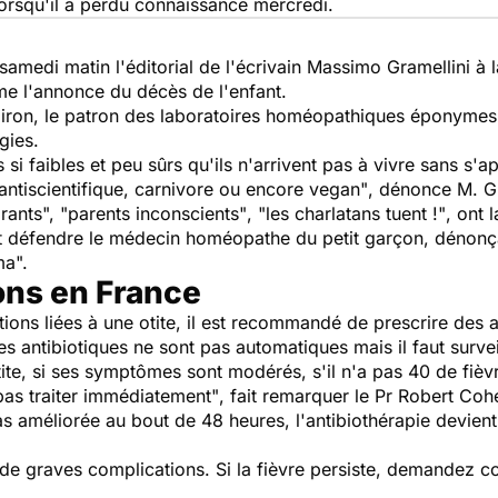
rsqu'il a perdu connaissance mercredi.
t samedi matin l'éditorial de l'écrivain Massimo Gramellini à 
me l'annonce du décès de l'enfant.
 Boiron, le patron des laboratoires homéopathiques éponyme
gies.
si faibles et peu sûrs qu'ils n'arrivent pas à vivre sans s'a
, antiscientifique, carnivore ou encore vegan"
, dénonce M. Gr
rants
",
"parents inconscients"
,
"les charlatans tuent !"
, ont 
nt défendre le médecin homéopathe du petit garçon, dénonç
ma".
ns en France
tions liées à une otite, il est recommandé de prescrire des 
s antibiotiques ne sont pas automatiques mais il faut surveil
te, si ses symptômes sont modérés, s'il n'a pas 40 de fièvre
pas traiter immédiatement"
, fait remarquer le Pr Robert Coh
 pas améliorée au bout de 48 heures, l'antibiothérapie devien
 de graves complications. Si la fièvre persiste, demandez c