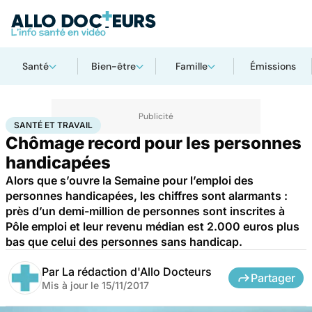
Santé
Bien-être
Famille
Émissions
Accueil
Santé
Maladies
Santé et travail
SANTÉ ET TRAVAIL
Chômage record pour les personnes
handicapées
Alors que s’ouvre la Semaine pour l’emploi des
personnes handicapées, les chiffres sont alarmants :
près d’un demi-million de personnes sont inscrites à
Pôle emploi et leur revenu médian est 2.000 euros plus
bas que celui des personnes sans handicap.
Par
La rédaction d'Allo Docteurs
Partager
Mis à jour le
15/11/2017