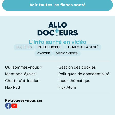
Voir toutes les fiches santé
Comment
Accident
Bu
maîtriser le
vasculaire
l
bégaiement ?
cérébral : l'enfant
p
également
touché
RECETTES
RAPPEL PRODUIT
LE MAG DE LA SANTÉ
CANCER
MÉDICAMENTS
Qui sommes-nous ?
Gestion des cookies
Mentions légales
Politiques de confidentialité
Charte d'utilisation
Index thématique
Flux RSS
Flux Atom
Retrouvez-nous sur