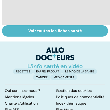
Voir toutes les fiches santé
Comment
Accident
C
maîtriser le
vasculaire
s
bégaiement ?
cérébral : l'enfant
r
également
touché
RECETTES
RAPPEL PRODUIT
LE MAG DE LA SANTÉ
CANCER
MÉDICAMENTS
Qui sommes-nous ?
Gestion des cookies
Mentions légales
Politiques de confidentialité
Charte d'utilisation
Index thématique
Flux RSS
Flux Atom