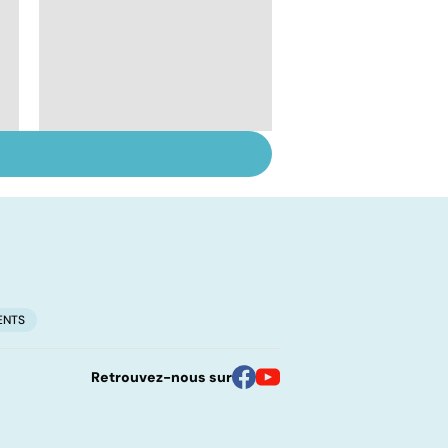
:
Greffe : comment
éviter les rejets ?
ENTS
Retrouvez-nous sur