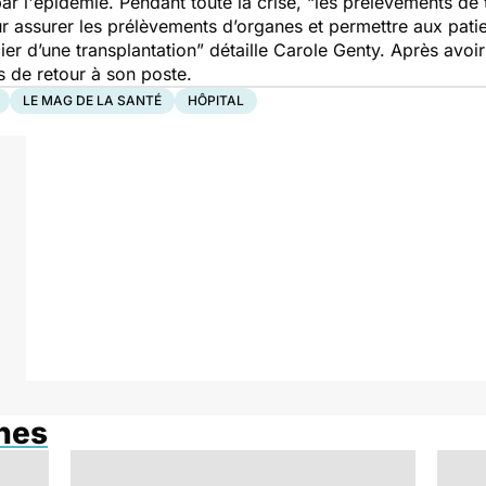
par l'épidémie. Pendant toute la crise,
“les prélèvements de 
r assurer les prélèvements d’organes et permettre aux patien
ier d’une transplantation”
détaille Carole Genty. Après avoir
s de retour à son poste.
LE MAG DE LA SANTÉ
HÔPITAL
anes