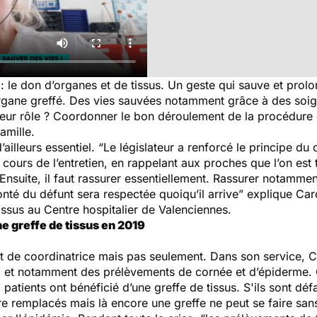
 le don d’organes et de tissus. Un geste qui sauve et prol
gane greffé. Des vies sauvées notamment grâce à des soigna
Leur rôle ? Coordonner le bon déroulement de la procédure e
amille.
’ailleurs essentiel.
“Le législateur a renforcé le principe d
 cours de l’entretien, en rappelant aux proches que l’on est
 Ensuite, il faut rassurer essentiellement. Rassurer notamme
onté du défunt sera respectée quoiqu’il arrive”
explique Caro
issus au Centre hospitalier de Valenciennes.
ne greffe de tissus en 2019
 de coordinatrice mais pas seulement. Dans son service, Ca
s, et notamment des prélèvements de cornée et d’épiderme.
tients ont bénéficié d’une greffe de tissus. S'ils sont défail
re remplacés mais là encore une greffe ne peut se faire san