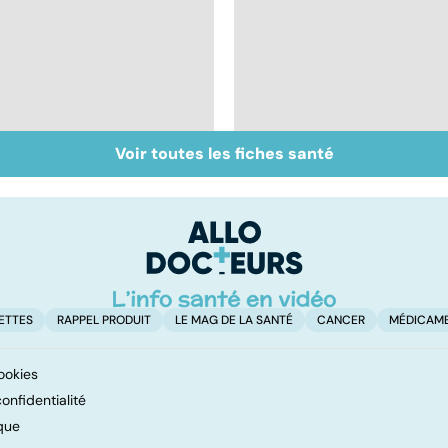
Voir toutes les fiches santé
La greffe, du
Staphylocoque doré 
prélèvement à la
une bactérie sous
transplantation
surveillance
ETTES
RAPPEL PRODUIT
LE MAG DE LA SANTÉ
CANCER
MÉDICAM
ookies
onfidentialité
que