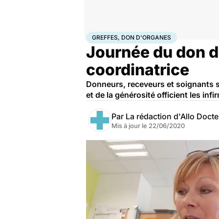
Accueil
Santé
Société
Greffes, don d'organes
GREFFES, DON D'ORGANES
Journée du don d’
coordinatrice
Donneurs, receveurs et soignants so
et de la générosité officient les inf
Par
La rédaction d'Allo Doct
Mis à jour le
22/06/2020