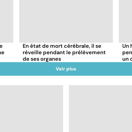
fe
En état de mort cérébrale, il se
Un 
ne
réveille pendant le prélèvement
pen
de ses organes
un 
Voir plus