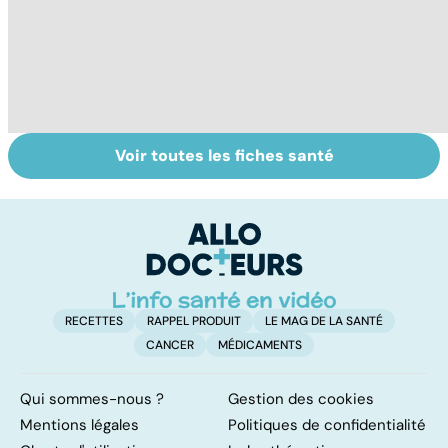
Voir toutes les fiches santé
Nécrose : quand
De bonnes
Di
les tissus
raisons pour ne
d
meurent
pas ajouter son
grain de sel
RECETTES
RAPPEL PRODUIT
LE MAG DE LA SANTÉ
CANCER
MÉDICAMENTS
Qui sommes-nous ?
Gestion des cookies
Mentions légales
Politiques de confidentialité