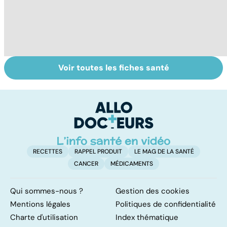
Voir toutes les fiches santé
Insuffisance
Tout savoir sur
I
cardiaque : le
les infections
a
coeur à bout de
pulmonaires
fa
souffle
d'
RECETTES
RAPPEL PRODUIT
LE MAG DE LA SANTÉ
CANCER
MÉDICAMENTS
Qui sommes-nous ?
Gestion des cookies
Mentions légales
Politiques de confidentialité
Charte d'utilisation
Index thématique