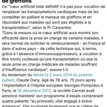
de greffons
Ce "cœur artificiel total définitif n'a pas pour vocation de
remplacer les transplantations cardiaques mais de les
compléter en palliant le manque de greffons et en
répondant aux malades qui sont pas éligibles à la
transplantation", selon le Pr Carpentier.
"Dans la mesure où le cœur artificiel aura montré son
efficacité dans la prise en charge de certains malades, il
sera normal de solliciter le remboursement - en France et
dans d'autres pays - de cette technique qui, à terme,
grâce à l'absence d'immunosuppresseurs, a vocation à
être moins coûteuse qu'une transplantation ou que la
seule prise en charge médicale de malades souffrant
d'insuffisance cardiaque", assure-t-il.
Au lendemain du
décès le 2 mars 2014 du premier
patient
, Claude Dany, âgé de 76 ans, 75 jours après
l'implantation à l'hôpital européen Georges-Pompidou à
Paris, le
18 décembre 2013
, la société Carmat avait
annoncé maintenir son programme d'essais comprenant
quatre patients "au pronostic vital engagé à brève
échéance". Elle soulignait également que le critère de