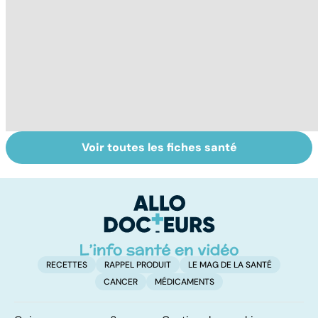
Voir toutes les fiches santé
Violences
Vivre après un
L
sexuelles :
cancer
fa
comment s'en
on
remettre ?
RECETTES
RAPPEL PRODUIT
LE MAG DE LA SANTÉ
CANCER
MÉDICAMENTS