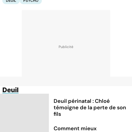
DEUIL
PSYCHO
Deuil
Deuil périnatal : Chloé
témoigne de la perte de son
fils
Comment mieux