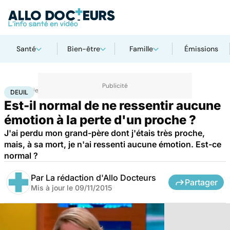
Santé
Bien-être
Famille
Émissions
Accueil
Bien-être
Psycho
Deuil
DEUIL
Est-il normal de ne ressentir aucune
émotion à la perte d'un proche ?
J'ai perdu mon grand-père dont j'étais très proche,
mais, à sa mort, je n'ai ressenti aucune émotion. Est-ce
normal ?
Par
La rédaction d'Allo Docteurs
Partager
Mis à jour le
09/11/2015