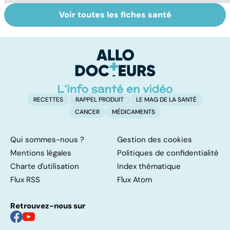
Voir toutes les fiches santé
L'avortement :
Violences
Gy
quels délais,
sexuelles :
po
quelles
comment s'en
méthodes ?
remettre ?
RECETTES
RAPPEL PRODUIT
LE MAG DE LA SANTÉ
CANCER
MÉDICAMENTS
Qui sommes-nous ?
Gestion des cookies
Mentions légales
Politiques de confidentialité
Charte d'utilisation
Index thématique
Flux RSS
Flux Atom
Retrouvez-nous sur