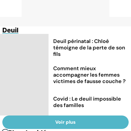
Deuil
Deuil périnatal : Chloé
témoigne de la perte de son
fils
Comment mieux
accompagner les femmes
victimes de fausse couche ?
Covid : Le deuil impossible
des familles
Voir plus