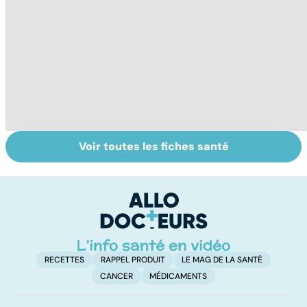
Voir toutes les fiches santé
Sels minéraux,
Tout savoir sur
A
oligo-éléments :
nos excréments
bi
quels bienfaits ?
c
in
RECETTES
RAPPEL PRODUIT
LE MAG DE LA SANTÉ
CANCER
MÉDICAMENTS