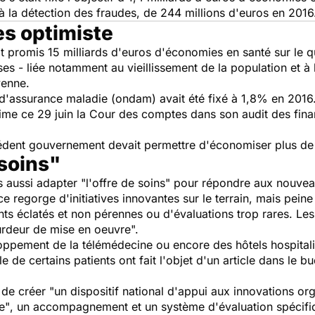
à la détection des fraudes, de 244 millions d'euros en 2016
s optimiste
promis 15 milliards d'euros d'économies en santé sur le qu
es - liée notamment au vieillissement de la population et à
yenne.
d'assurance maladie (ondam) avait été fixé à 1,8% en 2016.
time ce 29 juin la Cour des comptes dans son audit des fin
édent gouvernement devait permettre d'économiser plus de 1
 soins"
is aussi adapter
"l'offre de soins"
pour répondre aux nouveau
e regorge d'initiatives innovantes sur le terrain, mais peine 
s éclatés et non pérennes ou d'évaluations trop rares. Les
ourdeur de mise en oeuvre".
loppement de la télémédecine ou encore des hôtels hospital
e de certains patients ont fait l'objet d'un article dans le 
 de créer
"un dispositif national d'appui aux innovations or
e"
, un accompagnement et un système d'évaluation spécifiqu