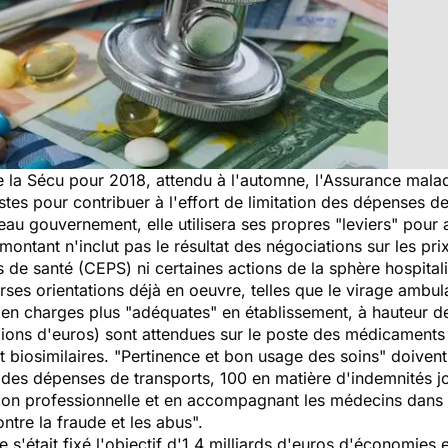
 la Sécu pour 2018, attendu à l'automne, l'Assurance malad
stes pour contribuer à l'effort de limitation des dépenses de
eau gouvernement, elle utilisera ses propres
"leviers"
pour 
ontant n'inclut pas le résultat des négociations sur les pr
e santé (CEPS) ni certaines actions de la sphère hospitaliè
verses orientations déjà en oeuvre, telles que le virage ambul
es en charges plus "adéquates" en établissement, à hauteur d
lions d'euros) sont attendues sur le poste des médicaments 
 biosimilaires.
"Pertinence et bon usage des soins"
doivent
n des dépenses de transports, 100 en matière d'indemnités jo
ion professionnelle et en accompagnant les médecins dans le
ontre la fraude et les abus".
s'était fixé l'objectif d'1,4 milliards d'euros d'économies 