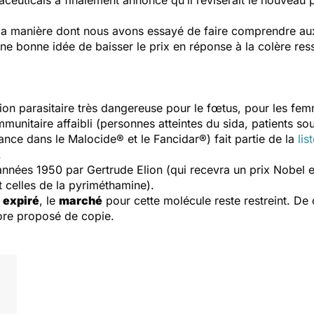
ceuticals a finalement annoncé qu’il réviserait le nouveau 
 la manière dont nous avons essayé de faire comprendre a
ne bonne idée de baisser le prix en réponse à la colère ress
ion parasitaire très dangereuse pour le fœtus, pour les fem
unitaire affaibli (personnes atteintes du sida, patients s
nce dans le Malocide® et le Fancidar®) fait partie de la
lis
.
années 1950 par Gertrude Elion (qui recevra un prix Nobel
celles de la pyriméthamine).
 expiré
, le
marché
pour cette molécule reste restreint. De 
ore proposé de copie.