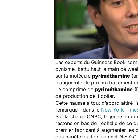
Les experts du
Guinness Book
sont 
cynisme, battu haut la main ce wee
sur la molécule
pyriméthamine
(an
d’augmenter le prix du traitement 
Le comprimé de
pyriméthamine
(D
de production de 1 dollar.
Cette hausse a tout d’abord attiré l’
remarqué - dans le
New York Time
Sur la chaine CNBC, le jeune homme 
restons en bas de l'échelle de ce 
premier fabricant à augmenter les 
des bénéfices ridiculement élevés
"