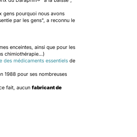
prix du Daraprim® "à la baisse",
ux gens pourquoi nous avons
entie par les gens", a reconnu le
mes enceintes, ainsi que pour les
ous chimiothérapie…)
te des médicaments essentiels
de
 en 1988 pour ses nombreuses
ce fait, aucun
fabricant de