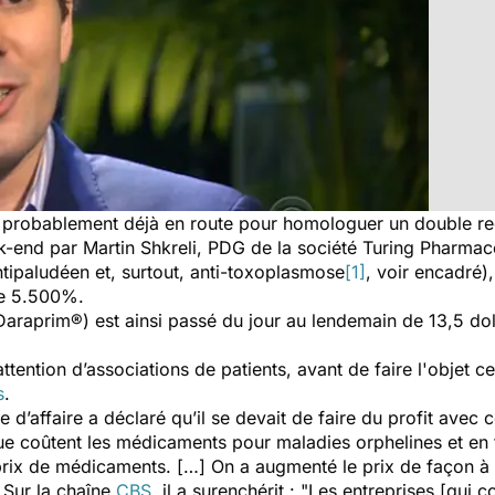
probablement déjà en route pour homologuer un double reco
k-end par Martin Shkreli, PDG de la société
Turing Pharmace
tipaludéen et, surtout, anti-toxoplasmose
[1]
, voir encadré),
de 5.500%.
araprim®) est ainsi passé du jour au lendemain de 13,5 doll
attention d’associations de patients, avant de faire l'objet c
s
.
d’affaire a déclaré qu’il se devait de faire du profit avec
que coûtent les médicaments pour maladies orphelines et en
prix de médicaments. […] On a augmenté le prix de façon à 
. Sur la chaîne
CBS
, il a surenchérit :
"Les entreprises [qui 