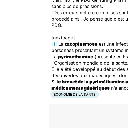
Mardi soir, le PDG de Turing Pharma
sans plus de précisions.
"Des erreurs ont été commises sur
procédé ainsi. Je pense que c'est u
PDG.
[nextpage]
[1]
La
toxoplasmose
est une infect
personnes présentant un système imm
La
pyriméthamine
(présente en Fra
l'Organisation mondiale de la santé
Elle a été développé au début des 
découvertes pharmaceutiques, dont 
Si l
e brevet de la pyriméthamine a
médicaments génériques
n’a enc
ECONOMIE DE LA SANTÉ