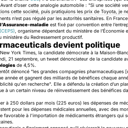
Avant d’oser cette analogie automobile :
"
Si une société ve
ions cette société, puis pratiquions les prix de Toyota, je n
nts n’est pas régulé par les autorités sanitaires. En France
 l’Assurance-maladie
est fixé par convention entre l’entrep
 (CEPS)
, organisme dépendant du ministère de l’Économie et
 du ministère du Redressement productif.
armaceuticals devient politique
New York Times
, la candidate démocrate à la Maison-Blanc
ndi, 21 septembre, un tweet dénonciateur de la candidate av
ologies
de 4,5%.
entôt dénoncé "
les grandes compagnies pharmaceutiques [qu
ue année et gagnent des milliards de bénéfices chaque ann
blicité qu'en recherche
". Elle a défendu la création d’un pl
ue à un certain niveau de réinvestissement des bénéfices da
ner à 250 dollars par mois (225 euros) les dépenses de mé
istent pour les dépenses médicales annuelles, avec des mon
rée favorable à l'importation de médicaments étrangers qui s
aines.