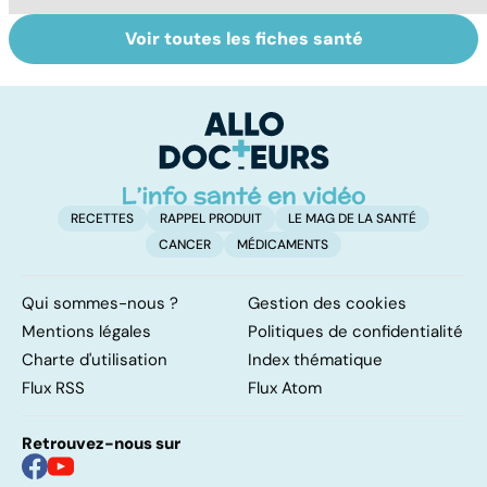
Voir toutes les fiches santé
Tout savoir sur
Inflammation des
Su
les infections
amygdales : que
le
pulmonaires
faire en cas
l'
d'angine ?
RECETTES
RAPPEL PRODUIT
LE MAG DE LA SANTÉ
CANCER
MÉDICAMENTS
Qui sommes-nous ?
Gestion des cookies
Mentions légales
Politiques de confidentialité
Charte d'utilisation
Index thématique
Flux RSS
Flux Atom
Retrouvez-nous sur