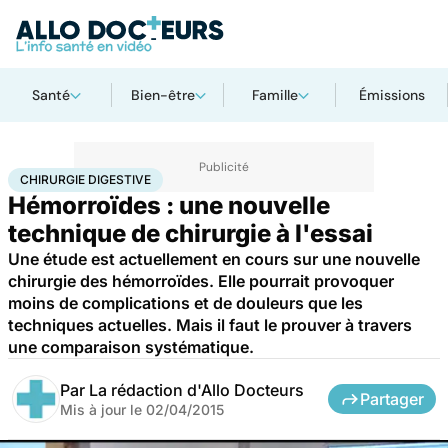
Santé
Bien-être
Famille
Émissions
Accueil
Santé
Maladies
Chirurgie digestive
CHIRURGIE DIGESTIVE
Hémorroïdes : une nouvelle
technique de chirurgie à l'essai
Une étude est actuellement en cours sur une nouvelle
chirurgie des hémorroïdes. Elle pourrait provoquer
moins de complications et de douleurs que les
techniques actuelles. Mais il faut le prouver à travers
une comparaison systématique.
Par
La rédaction d'Allo Docteurs
Partager
Mis à jour le
02/04/2015