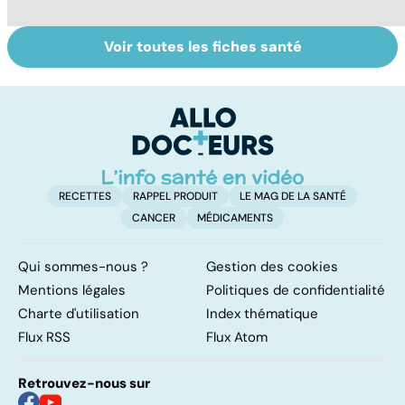
Voir toutes les fiches santé
Nécrose : quand
Embolie
Ph
les tissus
pulmonaire : un
af
meurent
caillot dans
tr
l'artère
pulmonaire
RECETTES
RAPPEL PRODUIT
LE MAG DE LA SANTÉ
CANCER
MÉDICAMENTS
Qui sommes-nous ?
Gestion des cookies
Mentions légales
Politiques de confidentialité
Charte d'utilisation
Index thématique
Flux RSS
Flux Atom
Retrouvez-nous sur