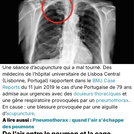
Une séance d’acupuncture qui a mal tourné. Des
médecins de l’hôpital universitaire de Lisboa Central
(Lisbonne, Portugal) rapportent dans le
BMJ Case
Reports
du 11 juin 2019 le cas d’une Portugaise de 79 ans
admise aux urgences avec des
douleurs thoraciques
et
une gêne respiratoire provoquées par un
pneumothorax
.
En cause : une blessure provoquée par une aiguille
d’
acupuncture
.
A lire aussi :
Pneumothorax : quand l'air s'échappe
des poumons
De l’air entre le poumon et la cage