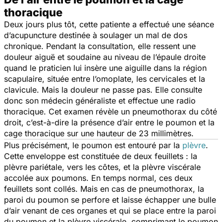
thoracique
Deux jours plus tôt, cette patiente a effectué une séance
d’acupuncture destinée à soulager un mal de dos
chronique. Pendant la consultation, elle ressent une
douleur aiguë et soudaine au niveau de l’épaule droite
quand le praticien lui insère une aiguille dans la région
scapulaire, située entre l’omoplate, les cervicales et la
clavicule. Mais la douleur ne passe pas. Elle consulte
donc son médecin généraliste et effectue une radio
thoracique. Cet examen révèle un pneumothorax du côté
droit, c’est-à-dire la présence d’air entre le poumon et la
cage thoracique sur une hauteur de 23 millimètres.
Plus précisément, le poumon est entouré par la
plèvre
.
Cette enveloppe est constituée de deux feuillets : la
plèvre pariétale, vers les côtes, et la plèvre viscérale
accolée aux poumons. En temps normal, ces deux
feuillets sont collés. Mais en cas de pneumothorax, la
paroi du poumon se perfore et laisse échapper une bulle
d’air venant de ces organes et qui se place entre la paroi
du poumon et la plèvre viscérale, comprimant le poumon