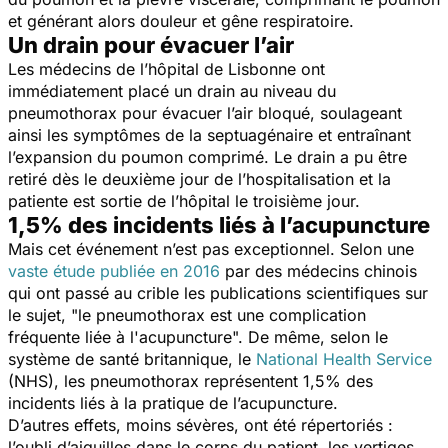
et générant alors douleur et gêne respiratoire.
Un drain pour évacuer l’air
Les médecins de l’hôpital de Lisbonne ont
immédiatement placé un drain au niveau du
pneumothorax pour évacuer l’air bloqué, soulageant
ainsi les symptômes de la septuagénaire et entraînant
l’expansion du poumon comprimé. Le drain a pu être
retiré dès le deuxième jour de l’hospitalisation et la
patiente est sortie de l’hôpital le troisième jour.
1,5% des incidents liés à l’acupuncture
Mais cet événement n’est pas exceptionnel. Selon une
vaste étude publiée en 2016
par des médecins chinois
qui ont passé au crible les publications scientifiques sur
le sujet, "
le pneumothorax est une complication
fréquente liée à l'acupuncture
". De même, selon le
système de santé britannique, le
National Health Service
(NHS), les pneumothorax représentent 1,5% des
incidents liés à la pratique de l’acupuncture.
D’autres effets, moins sévères, ont été répertoriés :
l’oubli d’aiguilles dans le corps du patient, les vertiges,