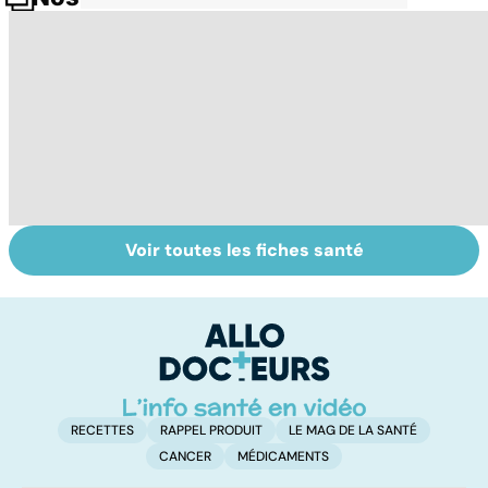
Voir toutes les fiches santé
Intoxications
La salmonelle,
To
alimentaires :
souvent à
le
menaces dans
l'origine des
p
nos assiettes !
gastro-entérites
RECETTES
RAPPEL PRODUIT
LE MAG DE LA SANTÉ
CANCER
MÉDICAMENTS