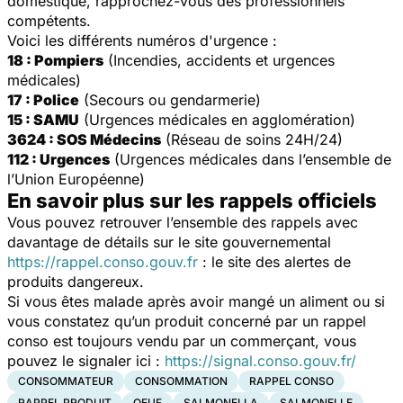
domestique, rapprochez-vous des professionnels
compétents.
Voici les différents numéros d'urgence :
18 : Pompiers
(Incendies, accidents et urgences
médicales)
17 : Police
(Secours ou gendarmerie)
15 : SAMU
(Urgences médicales en agglomération)
3624 : SOS Médecins
(Réseau de soins 24H/24)
112 : Urgences
(Urgences médicales dans l’ensemble de
l’Union Européenne)
En savoir plus sur les rappels officiels
Vous pouvez retrouver l’ensemble des rappels avec
davantage de détails sur le site gouvernemental
https://rappel.conso.gouv.fr
: le site des alertes de
produits dangereux.
Si vous êtes malade après avoir mangé un aliment ou si
vous constatez qu’un produit concerné par un rappel
conso est toujours vendu par un commerçant, vous
pouvez le signaler ici :
https://signal.conso.gouv.fr/
CONSOMMATEUR
CONSOMMATION
RAPPEL CONSO
RAPPEL PRODUIT
OEUF
SALMONELLA
SALMONELLE