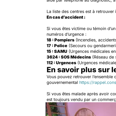
aide par téléphone au diagnostic, à 
La liste des centres est à retrouver 
En cas d’accident :
Si vous êtes victime ou témoin d’u
numéros d’urgence :
18 : Pompiers
(Incendies, accident
17 : Police
(Secours ou gendarmeri
15 : SAMU
(Urgences médicales en
3624 : SOS Médecins
(Réseau de 
112 : Urgences
(Urgences médicale
En savoir plus sur l
Vous pouvez retrouver l’ensemble d
gouvernemental
https://rappel.con
Si vous êtes malade après avoir c
est toujours vendu par un commerça