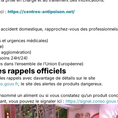
la prise en charge et au traitement des intoxications.
ici :
https://centres-antipoison.net/
n accident domestique, rapprochez-vous des professionnels 
s et urgences médicales)
e)
 agglomération)
soins 24H/24)
s dans l’ensemble de l’Union Européenne)
es rappels officiels
es rappels avec davantage de détails sur le site
so.gouv.fr
, le site des alertes de produits dangereux.
onsommé un aliment ou si vous constatez qu’un produit co
nt, vous pouvez le signaler ici :
https://signal.conso.gouv.