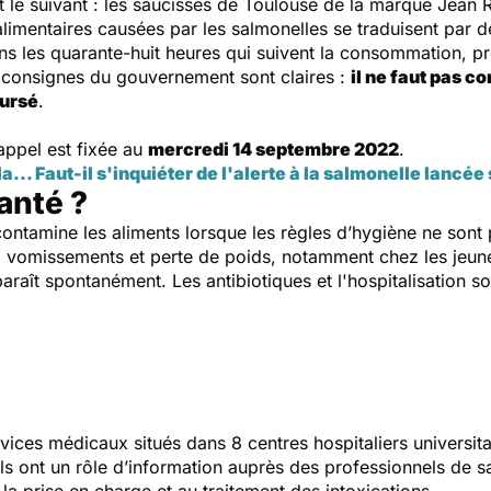
st le suivant : les saucisses de Toulouse de la marque Jean
 alimentaires causées par les salmonelles se traduisent par 
 les quarante-huit heures qui suivent la consommation, pr
s consignes du gouvernement sont claires :
il ne faut pas c
oursé
.
appel est fixée au
mercredi 14 septembre 2022
.
… Faut-il s'inquiéter de l'alerte à la salmonelle lancée 
anté ?
contamine les aliments lorsque les règles d’hygiène ne sont 
s, vomissements et perte de poids, notamment chez les jeu
paraît spontanément. Les antibiotiques et l'hospitalisation s
vices médicaux situés dans 8 centres hospitaliers universit
Ils ont un rôle d’information auprès des professionnels de s