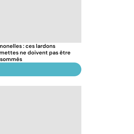
monelles : ces lardons
umettes ne doivent pas être
nsommés