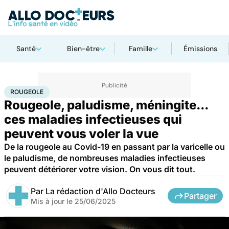
Santé
Bien-être
Famille
Émissions
Accueil
Santé
Maladies
Maladies infectieuses
Rougeole
ROUGEOLE
Rougeole, paludisme, méningite...
ces maladies infectieuses qui
peuvent vous voler la vue
De la rougeole au Covid-19 en passant par la varicelle ou
le paludisme, de nombreuses maladies infectieuses
peuvent détériorer votre vision. On vous dit tout.
Par
La rédaction d'Allo Docteurs
Partager
Mis à jour le
25/06/2025