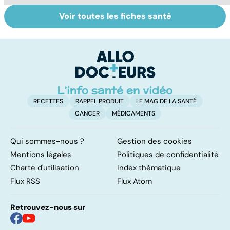
Voir toutes les fiches santé
Le magnésium,
Intestin irritable :
Al
un oligo-élément
le régime
pé
vital
FODMAP, une
solution ?
RECETTES
RAPPEL PRODUIT
LE MAG DE LA SANTÉ
CANCER
MÉDICAMENTS
Qui sommes-nous ?
Gestion des cookies
Mentions légales
Politiques de confidentialité
Charte d'utilisation
Index thématique
Flux RSS
Flux Atom
Retrouvez-nous sur