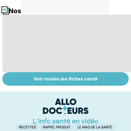
Nos fiches santé
Voir toutes les fiches santé
Le TDAH, un
Accident
Tr
trouble de
vasculaire
dé
l'attention avec
cérébral : l'enfant
p
ou sans
également
hyperactivité
touché
RECETTES
RAPPEL PRODUIT
LE MAG DE LA SANTÉ