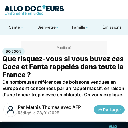
Santé
Bien-être
Famille
Émissions
Accueil
Bien-être
Nutrition
Boisson
BOISSON
Que risquez-vous si vous buvez ces
Coca et Fanta rappelés dans toute la
France ?
De nombreuses références de boissons vendues en
Europe sont concernées par un rappel massif, en raison
d'une teneur trop élevée en chlorate. On vous explique.
Par
Mathis Thomas avec AFP
Partager
Rédigé le
28/01/2025