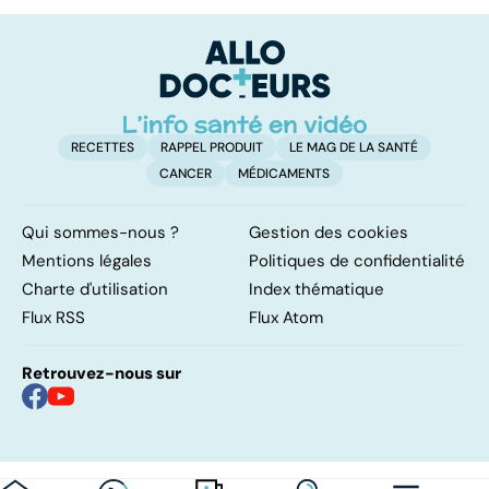
transmission et
FODMAP, une
g
traitements
solution ?
RECETTES
RAPPEL PRODUIT
LE MAG DE LA SANTÉ
CANCER
MÉDICAMENTS
Qui sommes-nous ?
Gestion des cookies
Mentions légales
Politiques de confidentialité
Charte d'utilisation
Index thématique
Flux RSS
Flux Atom
Retrouvez-nous sur