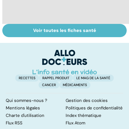
Voir toutes les fiches santé
Huiles
Dérèglement
To
essentielles :
hormonal : et si
le
mode d'emploi
c'était les
p
surrénales ?
RECETTES
RAPPEL PRODUIT
LE MAG DE LA SANTÉ
CANCER
MÉDICAMENTS
Qui sommes-nous ?
Gestion des cookies
Mentions légales
Politiques de confidentialité
Charte d'utilisation
Index thématique
Flux RSS
Flux Atom