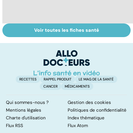
Voir toutes les fiches santé
Pollution : quand
Dérèglement
To
le danger vient
hormonal : et si
le
de l'intérieur
c'était les
p
surrénales ?
RECETTES
RAPPEL PRODUIT
LE MAG DE LA SANTÉ
CANCER
MÉDICAMENTS
Qui sommes-nous ?
Gestion des cookies
Mentions légales
Politiques de confidentialité
Charte d'utilisation
Index thématique
Flux RSS
Flux Atom