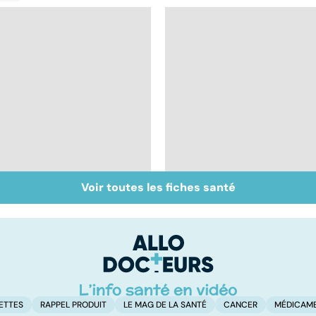
Voir toutes les fiches santé
Le mystère de la
Algie vasculaire de la
fibromyalgie
face : une douleur
insupportable
ETTES
RAPPEL PRODUIT
LE MAG DE LA SANTÉ
CANCER
MÉDICAM