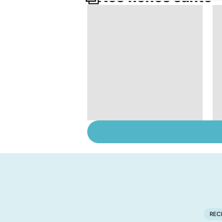
Le tramadol, un
médicament à risque
REC