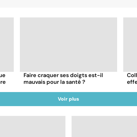
que
Faire craquer ses doigts est-il
Col
tre
mauvais pour la santé ?
eff
Voir plus