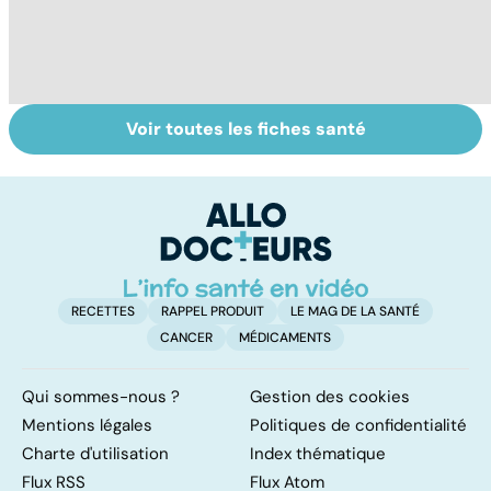
Voir toutes les fiches santé
La tuberculose
Embolie
P
pulmonaire
pulmonaire : un
at
caillot dans
g
l'artère
ri
pulmonaire
RECETTES
RAPPEL PRODUIT
LE MAG DE LA SANTÉ
CANCER
MÉDICAMENTS
Qui sommes-nous ?
Gestion des cookies
Mentions légales
Politiques de confidentialité
Charte d'utilisation
Index thématique
Flux RSS
Flux Atom