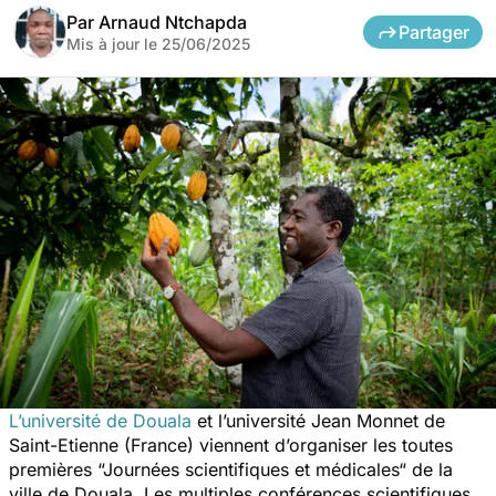
Par
Arnaud Ntchapda
Partager
Mis à jour le
25/06/2025
L’université de Douala
et l’université Jean Monnet de
Saint-Etienne (France) viennent d’organiser les toutes
premières
“Journées scientifiques et médicales“
de la
ville de Douala. Les multiples conférences scientifiques