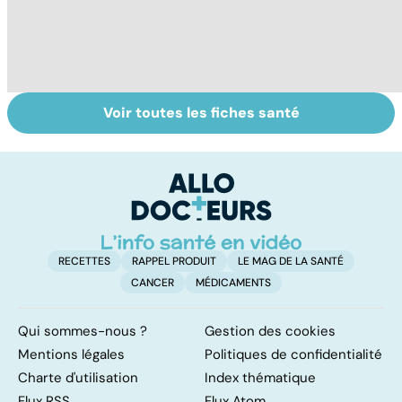
Voir toutes les fiches santé
Cancer du
Dérèglement
To
testicule, priorité
hormonal : et si
le
au dépistage
c'était les
p
surrénales ?
RECETTES
RAPPEL PRODUIT
LE MAG DE LA SANTÉ
CANCER
MÉDICAMENTS
Qui sommes-nous ?
Gestion des cookies
Mentions légales
Politiques de confidentialité
Charte d'utilisation
Index thématique
Flux RSS
Flux Atom