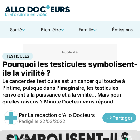
Santé
Bien-être
Famille
Émissions
Accueil
Bien-être
Sexo
Testicules
TESTICULES
Pourquoi les testicules symbolisent-
ils la virilité ?
Le cancer des testicules est un cancer qui touche à
l’intime, puisque dans l'imaginaire, les testicules
renvoient à la puissance et à la virilité… Mais pour
quelles raisons ? Minute Docteur vous répond.
Par
La rédaction d'Allo Docteurs
Partager
Rédigé le
22/03/2022