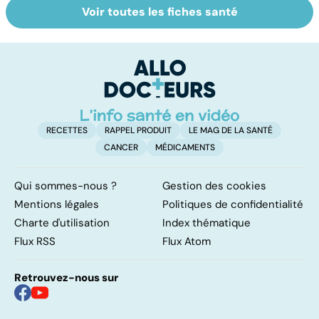
Voir toutes les fiches santé
Tout savoir sur
Covid-19 : tout
Pr
les infections
savoir sur la
p
pulmonaires
maladie
de
o
RECETTES
RAPPEL PRODUIT
LE MAG DE LA SANTÉ
CANCER
MÉDICAMENTS
Qui sommes-nous ?
Gestion des cookies
Mentions légales
Politiques de confidentialité
Charte d'utilisation
Index thématique
Flux RSS
Flux Atom
Retrouvez-nous sur