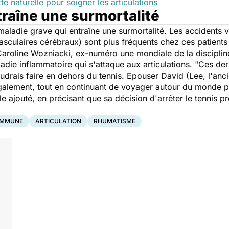
e naturelle pour soigner les articulations
traîne une surmortalité
maladie grave qui entraîne une surmortalité. Les accidents v
asculaires cérébraux) sont plus fréquents chez ces patients
roline Wozniacki, ex-numéro une mondiale de la discipline, a
die inflammatoire qui s'attaque aux articulations.
"Ces dern
drais faire en dehors du tennis. Epouser David (Lee, l'anci
également, tout en continuant de voyager autour du monde po
lle ajouté, en précisant que sa décision d'arrêter le tennis p
IMMUNE
ARTICULATION
RHUMATISME