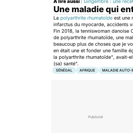
À lire aussi
:
Gingembre : une recett
Une maladie qui en
La
polyarthrite rhumatoïde
est une 
infarctus du myocarde, accidents v
Fin 2018, la tenniswoman danoise Ca
de
polyarthrite
rhumatoïde, une mala
beaucoup plus de choses que je vou
en était une et fonder une famille 
la
polyarthrite
rhumatoïde"
, avait-e
(sa) santé".
SÉNÉGAL
AFRIQUE
MALADIE AUTO-