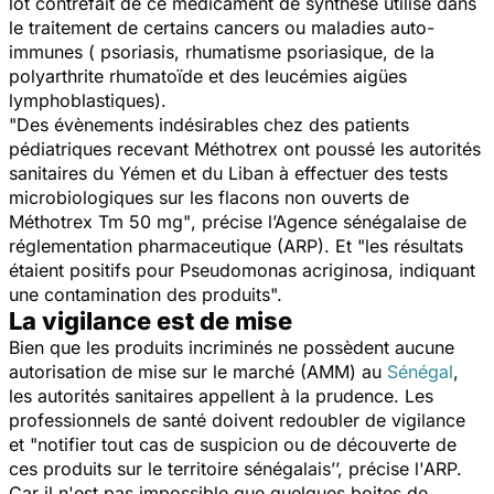
lot contrefait de ce médicament de synthèse utilisé dans
le traitement de certains cancers ou maladies auto-
immunes (
psoriasis
, rhumatisme psoriasique, de la
polyarthrite rhumatoïde et des leucémies aigües
lymphoblastiques).
"Des évènements indésirables chez des patients
pédiatriques recevant Méthotrex ont poussé les autorités
sanitaires du Yémen et du Liban à effectuer des tests
microbiologiques sur les flacons non ouverts de
Méthotrex Tm 50 mg"
, précise l’Agence sénégalaise de
réglementation pharmaceutique (ARP). Et
"les résultats
étaient positifs pour Pseudomonas acriginosa, indiquant
une contamination des produits".
La vigilance est de mise
Bien que les produits incriminés ne possèdent aucune
autorisation de mise sur le marché (AMM) au
Sénégal
,
les autorités sanitaires appellent à la prudence. Les
professionnels de santé doivent redoubler de vigilance
et "
notifier tout cas de suspicion ou de découverte de
ces produits sur le territoire sénégalais’’,
précise l'ARP.
Car il n'est pas impossible que quelques boites de