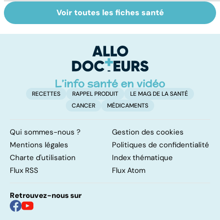
Voir toutes les fiches santé
HPV : tout savoir
La tuberculose
C
sur les
pulmonaire
s
papillomavirus
Gu
RECETTES
RAPPEL PRODUIT
LE MAG DE LA SANTÉ
CANCER
MÉDICAMENTS
Qui sommes-nous ?
Gestion des cookies
Mentions légales
Politiques de confidentialité
Charte d'utilisation
Index thématique
Flux RSS
Flux Atom
Retrouvez-nous sur