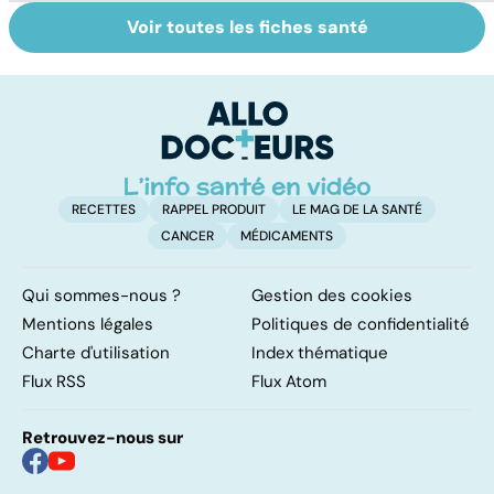
Voir toutes les fiches santé
La tuberculose
Retrouver du
H
pulmonaire
tonus grâce aux
es
plantes
m
RECETTES
RAPPEL PRODUIT
LE MAG DE LA SANTÉ
CANCER
MÉDICAMENTS
Qui sommes-nous ?
Gestion des cookies
Mentions légales
Politiques de confidentialité
Charte d'utilisation
Index thématique
Flux RSS
Flux Atom
Retrouvez-nous sur