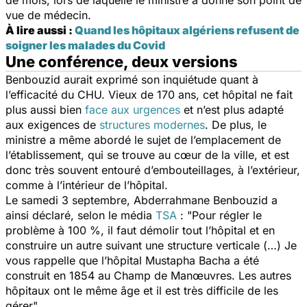
de mois, lors de laquelle le ministre a donné son point de
vue de médecin.
À lire aussi :
Quand les hôpitaux algériens refusent de
soigner les malades du Covid
Une conférence, deux versions
Benbouzid aurait exprimé son inquiétude quant à
l’efficacité du CHU. Vieux de 170 ans, cet hôpital ne fait
plus aussi bien
face aux urgences
et n’est plus adapté
aux exigences de
structures modernes
. De plus, le
ministre a même abordé le sujet de l’emplacement de
l’établissement, qui se trouve au cœur de la ville, et est
donc très souvent entouré d’embouteillages, à l’extérieur,
comme à l’intérieur de l’hôpital.
Le samedi 3 septembre, Abderrahmane Benbouzid a
ainsi déclaré, selon le média
TSA
:
"Pour régler le
problème à 100 %, il faut démolir tout l’hôpital et en
construire un autre suivant une structure verticale (…) Je
vous rappelle que l’hôpital Mustapha Bacha a été
construit en 1854 au Champ de Manœuvres. Les autres
hôpitaux ont le même âge et il est très difficile de les
gérer".