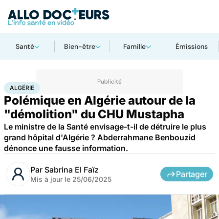
Santé
Bien-être
Famille
Émissions
Accueil
Santé
Société
Santé publique
Algérie
ALGÉRIE
Polémique en Algérie autour de la
"démolition" du CHU Mustapha
Le ministre de la Santé envisage-t-il de détruire le plus
grand hôpital d'Algérie ? Abderrahmane Benbouzid
dénonce une fausse information.
Par
Sabrina El Faïz
Partager
Mis à jour le
25/06/2025