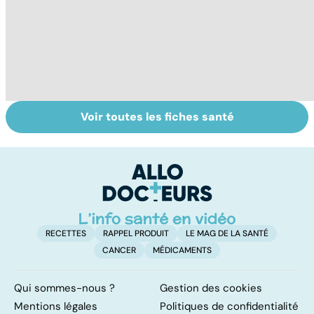
Voir toutes les fiches santé
La tuberculose
Pollution de l'air :
Po
pulmonaire
sommes-nous
le
protégés ?
de
RECETTES
RAPPEL PRODUIT
LE MAG DE LA SANTÉ
CANCER
MÉDICAMENTS
Qui sommes-nous ?
Gestion des cookies
Mentions légales
Politiques de confidentialité