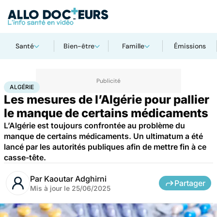
Santé
Bien-être
Famille
Émissions
Accueil
Santé
Médicaments
Algérie
ALGÉRIE
Les mesures de l’Algérie pour pallier
le manque de certains médicaments
L’Algérie est toujours confrontée au problème du
manque de certains médicaments. Un ultimatum a été
lancé par les autorités publiques afin de mettre fin à ce
casse-tête.
Par
Kaoutar Adghirni
Partager
Mis à jour le
25/06/2025