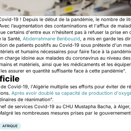
Covid-19
! Depuis le début de la pandémie, le nombre de lit
Avec l’augmentation des contaminations et l'afflux de mala
ue certains d'entre eux n'hésitent pas à refuser la prise 
e la Santé,
Abderrahmane Benbouzid
, a mis en garde les di
ation de patients positifs au Covid-19 sous prétexte d'un ma
tériels et humains nécessaires pour faire face à la pandémi
 en charge idoine aux malades du coronavirus au niveau des 
mains et matériels, ainsi que les médicaments et les équip
les assurer en quantité suffisante face à cette pandémie".
icile
 Covid-19, l'Algérie multiplie ses efforts pour éviter de r
ions.
Après avoir doublé sa capacité de production d'oxyg
rdinaires de réanimation".
chef de services Covid-19 au CHU Mustapha Bacha, à Alger
 Malgré les nombreuses mesures prises par le gouvernement
AFRIQUE