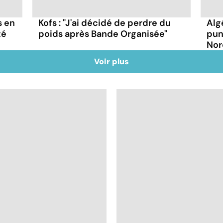
s en
Kofs : "J'ai décidé de perdre du
Alg
té
poids après Bande Organisée"
pun
Nor
Voir plus