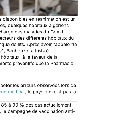
s disponibles en réanimation est un
des, quelques hôpitaux algériens
en charge des malades du Covid.
recteurs des différents hôpitaux du
nque de lits. Après avoir rappelé
"la
e"
, Benbouzid a insisté
hôpitaux, à la faveur de la
ements préventifs que la Pharmacie
épéter les erreurs observées lors de
ène médical,
le pays n'exclut pas la
, 85 à 90 % des cas actuellement
, la campagne de vaccination anti-