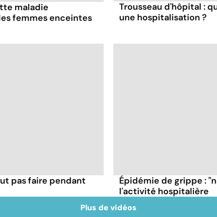
Trousseau d'hôpital : q
ette maladie
une hospitalisation ?
 les femmes enceintes
ut pas faire pendant
Épidémie de grippe : "
l'activité hospitalière
Plus de vidéos