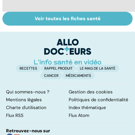
Voir toutes les fiches santé
Les agrumes et
Alimentation :
Q
leurs bienfaits
mangeons-nous
l'
pour la santé
trop de
g
protéines ?
RECETTES
RAPPEL PRODUIT
LE MAG DE LA SANTÉ
CANCER
MÉDICAMENTS
Qui sommes-nous ?
Gestion des cookies
Mentions légales
Politiques de confidentialité
Charte d'utilisation
Index thématique
Flux RSS
Flux Atom
Retrouvez-nous sur