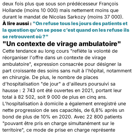
deux fois plus que sous son prédécesseur François
Hollande (moins 10 000) mais nettement moins que
durant le mandat de Nicolas Sarkozy (moins 37 000).
À lire aus
si :
"On refuse tous les jours des patients et
la question qu’on se pose c’est quand on les refuse ils
se retrouvent où ?"
"Un contexte de virage ambulatoire"
Cette tendance au long cours "
reflète la volonté de
réorganiser l'offre dans un contexte de virage
ambulatoire
", expression consacrée pour désigner la
part croissante des soins sans nuit à l'hôpital, notamment
en chirurgie
. De plus, le nombre de places
d'hospitalisation "
de jour
" a d'ailleurs poursuivi sa
hausse : 2 743 ont été ouvertes en 2021, portant leur
total à 82 502, soit 9 000 de plus en cinq ans.
L'hospitalisation à domicile a également enregistré une
nette progression de ses capacités, de 6,8% après un
bond de plus de 10% en 2020. Avec 22 800 patients
"
pouvant être pris en charge simultanément sur le
territoire
", ce mode de prise en charge représente