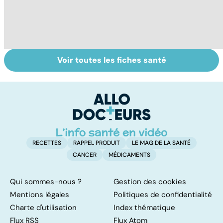
Voir toutes les fiches santé
Tout savoir sur
Inflammation des
Vi
les infections
amygdales : que
oc
pulmonaires
faire en cas
qu
d'angine ?
su
in
RECETTES
RAPPEL PRODUIT
LE MAG DE LA SANTÉ
CANCER
MÉDICAMENTS
Qui sommes-nous ?
Gestion des cookies
Mentions légales
Politiques de confidentialité
Charte d'utilisation
Index thématique
Flux RSS
Flux Atom