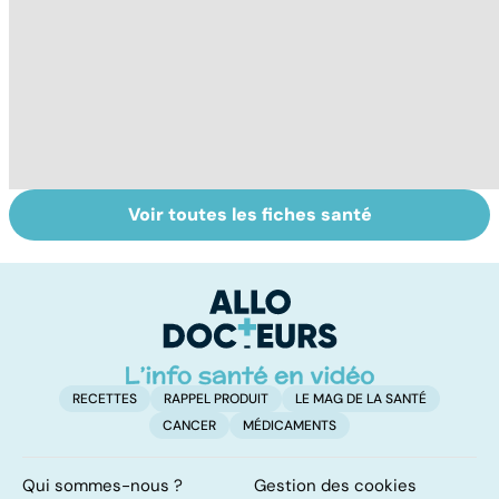
Voir toutes les fiches santé
Tout savoir sur
Inflammation des
Vi
les infections
amygdales : que
oc
pulmonaires
faire en cas
qu
d'angine ?
su
in
RECETTES
RAPPEL PRODUIT
LE MAG DE LA SANTÉ
CANCER
MÉDICAMENTS
Qui sommes-nous ?
Gestion des cookies