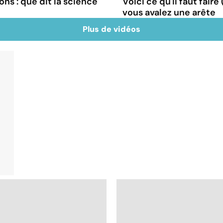
ns : que dit la science
Voici ce qu'il faut faire
vous avalez une arête
Plus de vidéos