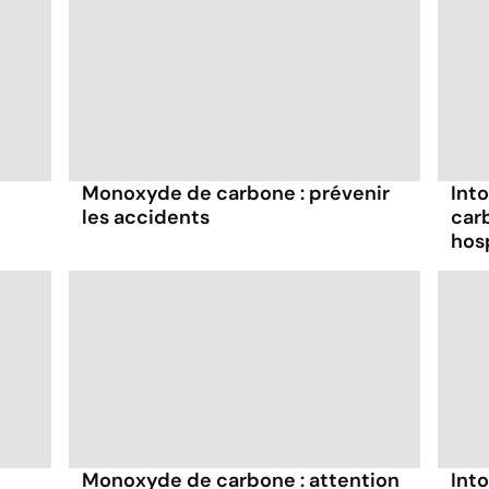
Monoxyde de carbone : prévenir
Int
les accidents
carb
hosp
Monoxyde de carbone : attention
Int