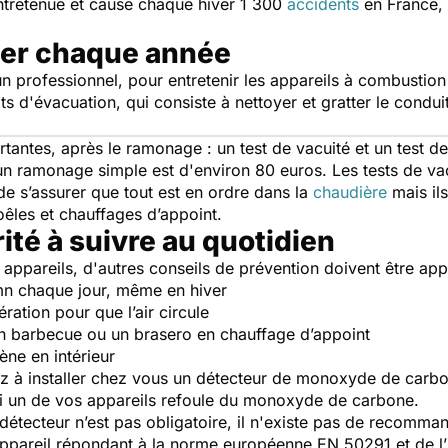
tretenue et cause chaque hiver 1 300
accidents
en France,
ner chaque année
un professionnel, pour entretenir les appareils à combustio
'évacuation, qui consiste à nettoyer et gratter le conduit,
rtantes, après le ramonage : un test de vacuité et un test
 d’un ramonage simple est d'environ 80 euros. Les tests de 
de s’assurer que tout est en ordre dans la
chaudière
mais il
oêles et chauffages d’appoint.
ité à suivre au quotidien
 appareils, d'autres conseils de prévention doivent être appl
mn chaque jour, même en hiver
ration pour que l’air circule
, un barbecue ou un brasero en chauffage d’appoint
gène en intérieur
ez à installer chez vous un détecteur de monoxyde de carbo
 si un de vos appareils refoule du monoxyde de carbone.
détecteur n’est pas obligatoire, il n'existe pas de recomman
 appareil répondant à la norme européenne EN 50291 et de l’i