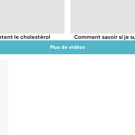
tent le cholestérol
Comment savoir si je 
Plus de vidéos