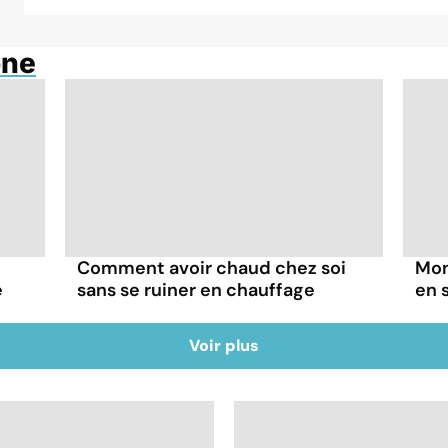
one
Comment avoir chaud chez soi
Mon
e
sans se ruiner en chauffage
en 
Voir plus