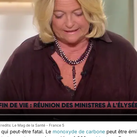
Le Mag de la Santé - France 5
 qui peut-être fatal. Le
monoxyde de carbone
peut être émi