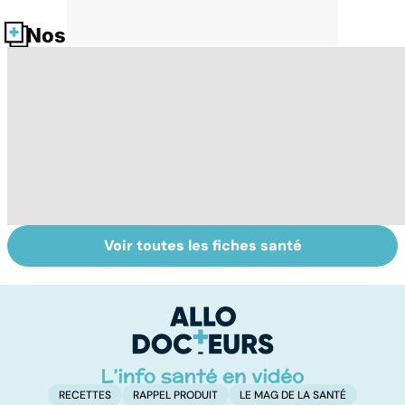
Nos fiches santé
Voir toutes les fiches santé
La main, un outil
Prévenir les
Br
utile mais fragile
intoxications au
e
monoxyde de
g
carbone
RECETTES
RAPPEL PRODUIT
LE MAG DE LA SANTÉ