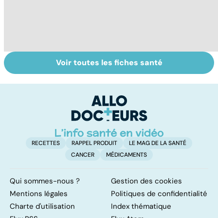
Voir toutes les fiches santé
Le sinus
Tout savoir sur
Qu
pilonidal, un
les virus
dé
kyste douloureux
RECETTES
RAPPEL PRODUIT
LE MAG DE LA SANTÉ
CANCER
MÉDICAMENTS
Qui sommes-nous ?
Gestion des cookies
Mentions légales
Politiques de confidentialité
Charte d'utilisation
Index thématique