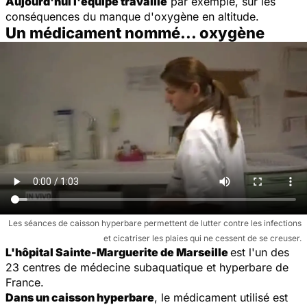
Aujourd'hui l'équipe travaille
par exemple, sur les
conséquences du manque d'oxygène en altitude.
Un médicament nommé... oxygène
Les séances de caisson hyperbare permettent de lutter contre les infections
et cicatriser les plaies qui ne cessent de se creuser.
L'hôpital Sainte-Marguerite de Marseille
est l'un des
23 centres de médecine subaquatique et hyperbare de
France.
Dans un caisson hyperbare
, le médicament utilisé est