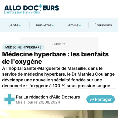
Santé
Bien-être
Famille
Émissions
Accueil
Santé
Maladies
Médecine hyperbare
MÉDECINE HYPERBARE
Médecine hyperbare : les bienfaits
de l'oxygène
À l'hôpital Sainte-Marguerite de Marseille, dans le
service de médecine hyperbare, le Dr Mathieu Coulange
développe une nouvelle spécialité fondée sur une
découverte : l'oxygène à 100 % sous pression soigne.
Par
La rédaction d'Allo Docteurs
Partager
Mis à jour le
20/08/2024