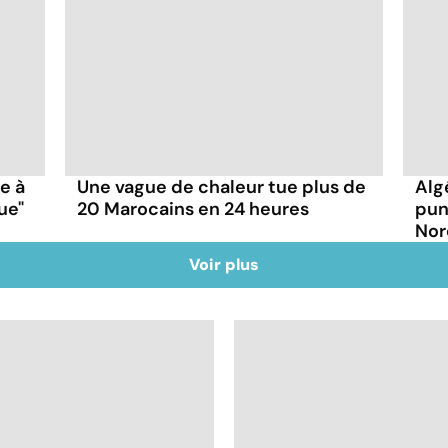
ce à
Une vague de chaleur tue plus de
Alg
ue"
20 Marocains en 24 heures
pun
Nor
Voir plus