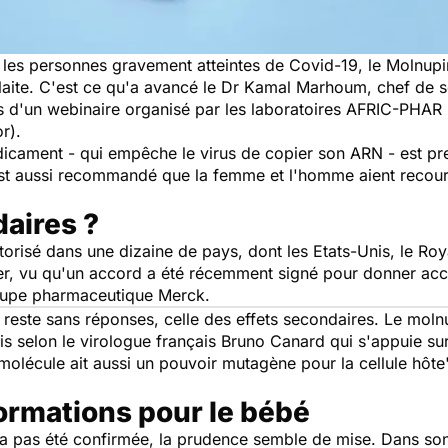
les personnes gravement atteintes de Covid-19, le Molnupi
aite. C'est ce qu'a avancé le Dr Kamal Marhoum, chef de s
d'un webinaire organisé par les laboratoires AFRIC-PHAR (
r).
icament - qui empêche le virus de copier son ARN - est pre
l est aussi recommandé que la femme et l'homme aient recour
daires ?
torisé dans une dizaine de pays, dont les Etats-Unis, le Ro
uer, vu qu'un accord a été récemment signé pour donner acc
groupe pharmaceutique Merck.
 reste sans réponses, celle des effets secondaires. Le molnup
s selon le virologue français Bruno Canard qui s'appuie su
e molécule ait aussi un pouvoir mutagène pour la cellule hôte
ormations pour le bébé
n'a pas été confirmée, la prudence semble de mise. Dans son 