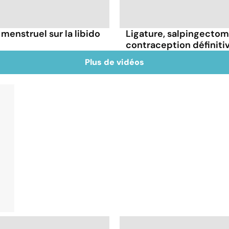
 menstruel sur la libido
Ligature, salpingectomie
contraception définiti
Plus de vidéos