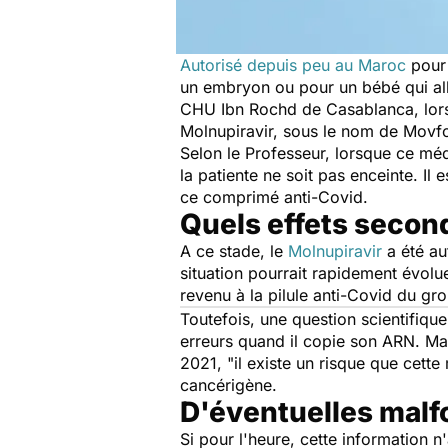
Autorisé depuis peu au Maroc
pour 
un embryon ou pour un bébé qui all
CHU Ibn Rochd de Casablanca, lors 
Molnupiravir, sous le nom de Movfo
Selon le Professeur, lorsque ce méd
la patiente ne soit pas enceinte. I
ce comprimé anti-Covid.
Quels effets secon
A ce stade, le
Molnupiravir
a été au
situation pourrait rapidement évol
revenu à la pilule anti-Covid du 
Toutefois, une question scientifique
erreurs quand il copie son ARN. Mai
2021,
"il existe un risque que cett
cancérigène.
D'éventuelles malf
Si pour l'heure, cette information 