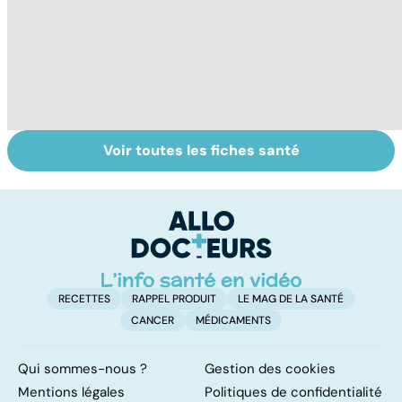
Voir toutes les fiches santé
Femmes :
Bien vivre la
Gy
comment
ménopause
po
jouissez-vous ?
RECETTES
RAPPEL PRODUIT
LE MAG DE LA SANTÉ
CANCER
MÉDICAMENTS
Qui sommes-nous ?
Gestion des cookies
Mentions légales
Politiques de confidentialité